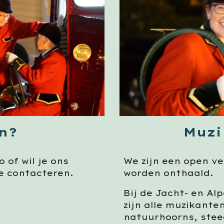
n?
Muzi
o of wil je
ons
We zijn een open v
te contacteren.
worden onthaald.
Bij de Jacht- en Al
zijn alle muzikanten
natuurhoorns, stee